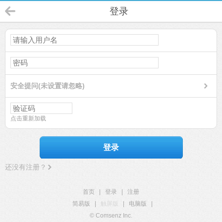
登录
安全提问(未设置请忽略)
点击重新加载
登录
还没有注册？
首页
|
登录
|
注册
简易版
|
触屏版
|
电脑版
|
© Comsenz Inc.