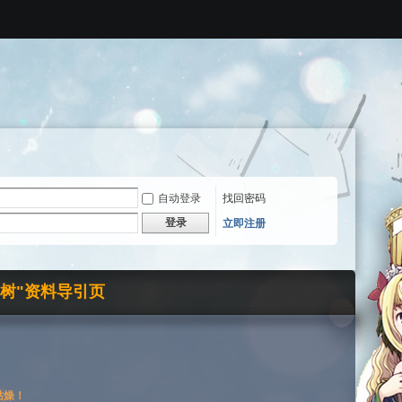
自动登录
找回密码
登录
立即注册
界树"资料导引页
枯燥！