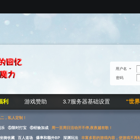
用户名
密码
福利
游戏赞助
3.7服务器基础设置
"世
无二，私人定制！
刮乐
⑤限时打宝
⑥经验加成
周一至周日活动开不停,夜夜越有歌！
坐骑收藏
百人道场
爆率和额外BP
深渊玩法
丰富多彩的游戏内容，使游戏不再