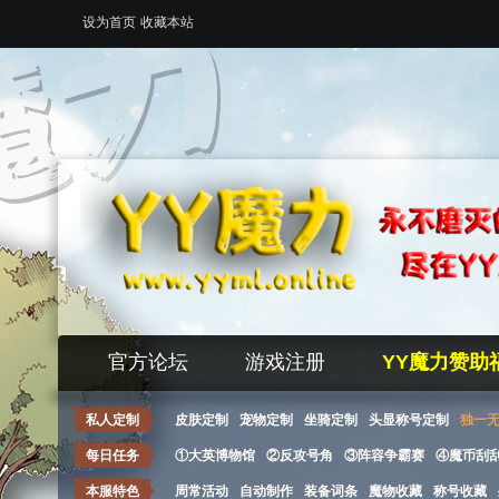
设为首页
收藏本站
官方论坛
游戏注册
YY魔力赞助
私人定制
皮肤定制
宠物定制
坐骑定制
头显称号定制
独一
每日任务
①大英博物馆
②反攻号角
③阵容争霸赛
④魔币刮
本服特色
周常活动
自动制作
装备词条
魔物收藏
称号收藏