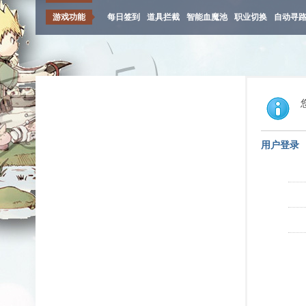
游戏功能
每日签到
道具拦截
智能血魔池
职业切换
自动寻
用户登录