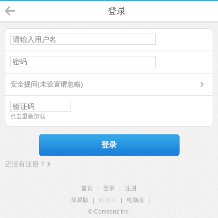
登录
安全提问(未设置请忽略)
点击重新加载
登录
还没有注册？
首页
|
登录
|
注册
简易版
|
触屏版
|
电脑版
|
© Comsenz Inc.