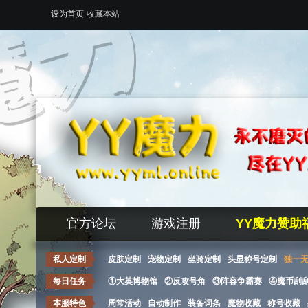
设为首页
收藏本站
官方论坛
游戏注册
YY魔力赞助
私人定制
皮肤定制
宠物定制
坐骑定制
头显称号定制
独一
每日任务
①大英博物馆
②反攻号角
③阵容争霸赛
④魔币刮
本服特色
周常活动
自动制作
装备词条
魔物收藏
称号收藏