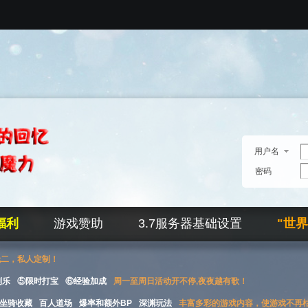
用户名
密码
福利
游戏赞助
3.7服务器基础设置
"世
无二，私人定制！
刮乐
⑤限时打宝
⑥经验加成
周一至周日活动开不停,夜夜越有歌！
坐骑收藏
百人道场
爆率和额外BP
深渊玩法
丰富多彩的游戏内容，使游戏不再