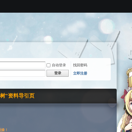
自动登录
找回密码
登录
立即注册
界树"资料导引页
枯燥！