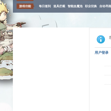
游戏功能
每日签到
道具拦截
智能血魔池
职业切换
自动寻
用户登录