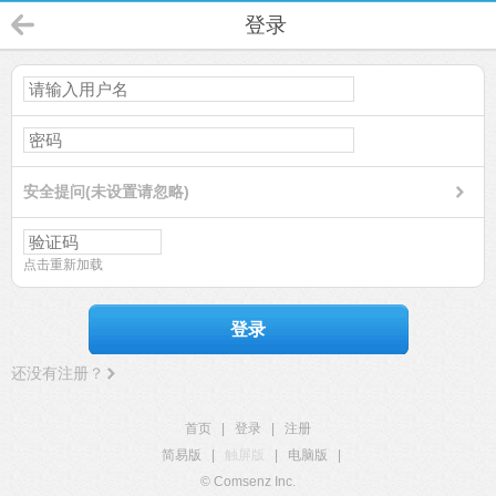
登录
安全提问(未设置请忽略)
点击重新加载
登录
还没有注册？
首页
|
登录
|
注册
简易版
|
触屏版
|
电脑版
|
© Comsenz Inc.