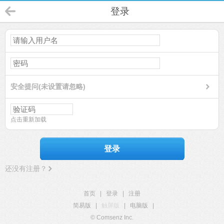
登录
安全提问(未设置请忽略)
点击重新加载
登录
还没有注册？
首页
|
登录
|
注册
简易版
|
触屏版
|
电脑版
|
© Comsenz Inc.