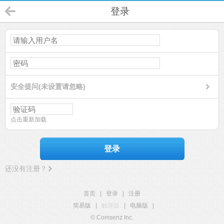
登录
安全提问(未设置请忽略)
点击重新加载
登录
还没有注册？
首页
|
登录
|
注册
简易版
|
触屏版
|
电脑版
|
© Comsenz Inc.