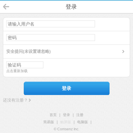
登录
安全提问(未设置请忽略)
点击重新加载
登录
还没有注册？
首页
|
登录
|
注册
简易版
|
触屏版
|
电脑版
|
© Comsenz Inc.