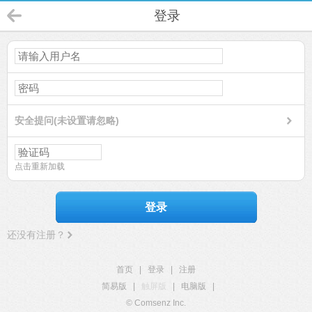
登录
安全提问(未设置请忽略)
点击重新加载
登录
还没有注册？
首页
|
登录
|
注册
简易版
|
触屏版
|
电脑版
|
© Comsenz Inc.