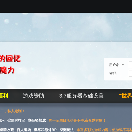
用户名
密码
福利
游戏赞助
3.7服务器基础设置
"世
无二，私人定制！
刮乐
⑤限时打宝
⑥经验加成
周一至周日活动开不停,夜夜越有歌！
坐骑收藏
百人道场
爆率和额外BP
深渊玩法
丰富多彩的游戏内容，使游戏不再