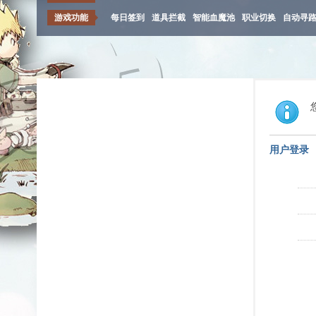
游戏功能
每日签到
道具拦截
智能血魔池
职业切换
自动寻
用户登录