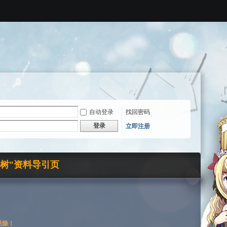
自动登录
找回密码
登录
立即注册
界树"资料导引页
枯燥！