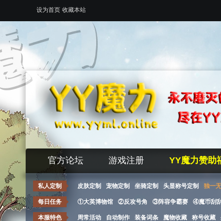
设为首页
收藏本站
官方论坛
游戏注册
YY魔力赞助
私人定制
皮肤定制
宠物定制
坐骑定制
头显称号定制
独一
每日任务
①大英博物馆
②反攻号角
③阵容争霸赛
④魔币刮
本服特色
周常活动
自动制作
装备词条
魔物收藏
称号收藏