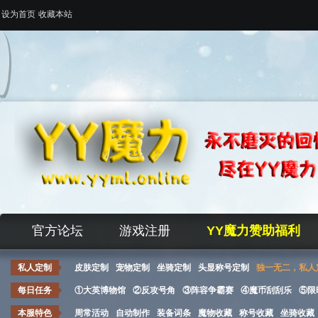
设为首页
收藏本站
官方论坛
游戏注册
YY魔力赞助福利
私人定制
皮肤定制
宠物定制
坐骑定制
头显称号定制
独一无二，私人
每日任务
①大英博物馆
②反攻号角
③阵容争霸赛
④魔币刮刮乐
⑤限
本服特色
周常活动
自动制作
装备词条
魔物收藏
称号收藏
坐骑收藏