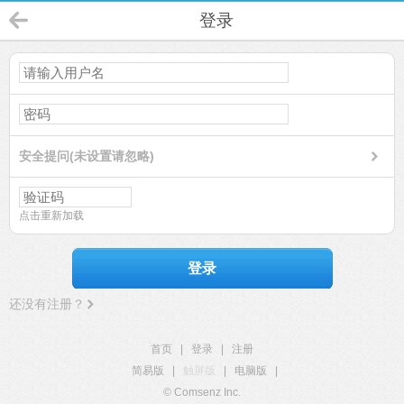
登录
安全提问(未设置请忽略)
点击重新加载
登录
还没有注册？
首页
|
登录
|
注册
简易版
|
触屏版
|
电脑版
|
© Comsenz Inc.