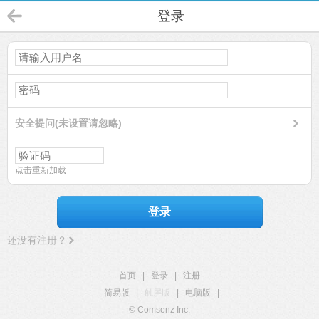
登录
安全提问(未设置请忽略)
点击重新加载
登录
还没有注册？
首页
|
登录
|
注册
简易版
|
触屏版
|
电脑版
|
© Comsenz Inc.