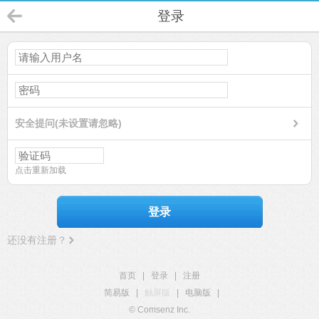
登录
安全提问(未设置请忽略)
点击重新加载
登录
还没有注册？
首页
|
登录
|
注册
简易版
|
触屏版
|
电脑版
|
© Comsenz Inc.