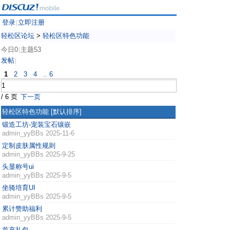
登录
立即注册
|
轻松区论坛
>
轻松区特色功能
今日0
主题53
|
发帖
|
1
2
3
4
.. 6
/ 6 页
下一页
轻松区特色功能
[默认排序]
锻造工坊-宠装宝石镶嵌
admin_yyBBs
2025-11-6
定制皮肤属性规则
admin_yyBBs
2025-9-25
头显称号ui
admin_yyBBs
2025-9-5
坐骑培育UI
admin_yyBBs
2025-9-5
累计赞助福利
admin_yyBBs
2025-9-5
首充礼包