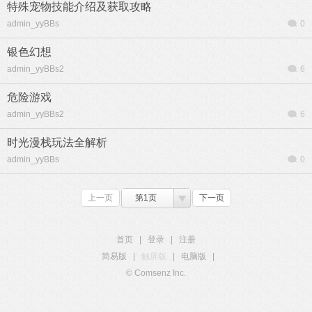
特殊宠物技能介绍及获取攻略
admin_yyBBs
0
银色幻想
admin_yyBBs2
6
危险游戏
admin_yyBBs2
6
时光漫栈玩法全解析
admin_yyBBs
0
上一页
第1页
下一页
首页
|
登录
|
注册
简易版
|
触屏版
|
电脑版
|
© Comsenz Inc.