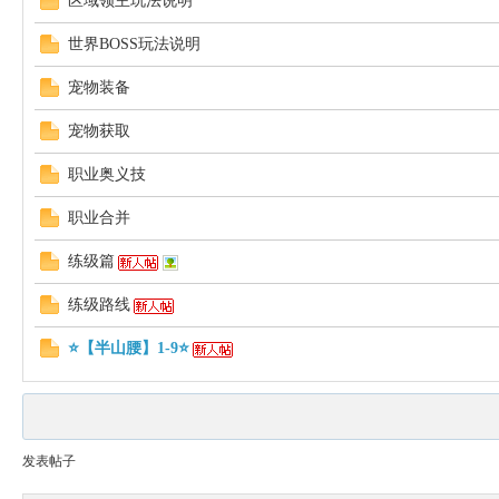
区域领主玩法说明
世界BOSS玩法说明
ar
宠物装备
宠物获取
职业奥义技
职业合并
练级篇
d
练级路线
⭐【半山腰】1-9⭐
发表帖子