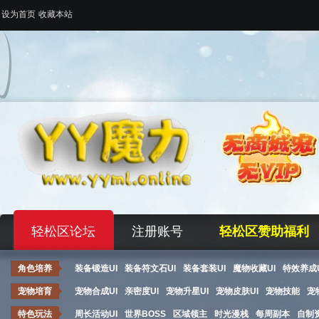
设为首页
收藏本站
轻松区论坛
注册账号
轻松区赞助福利
角色培养
装备锻造UI
装备符文石UI
装备套装UI
魔物收藏UI
特效养成U
宠物培育
宠物合成UI
亲密度UI
宠物升星UI
宠物皮肤UI
宠物技能
宠
特色玩法
周长活动UI
世界BOSS
区域领主
时光漫栈
每周副本
自制