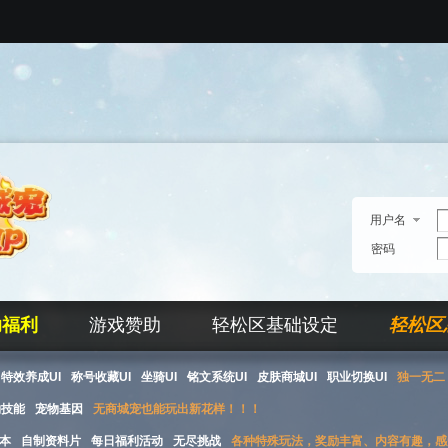
用户名
密码
助福利
游戏赞助
轻松区基础设定
轻松区
特效养成UI
称号收藏UI
坐骑UI
铭文系统UI
皮肤商城UI
职业切换UI
独一无二 
物技能
宠物基因
无商城宠也能玩出新花样！！！
本
自制资料片
每日福利活动
无尽挑战
各种特殊玩法，奖励丰富、内容有趣，感