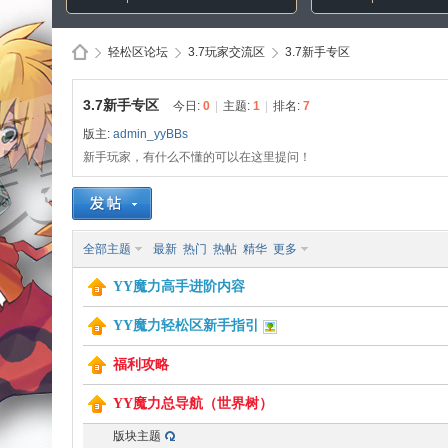
轻松区论坛
3.7玩家交流区
3.7新手专区
3.7新手专区
今日:
0
|
主题:
1
|
排名:
7
版主:
admin_yyBBs
Di
»
›
›
新手玩家，有什么不懂的可以在这里提问！
全部主题
最新
热门
热帖
精华
更多
YY魔力高手进阶内容
YY魔力轻松区新手指引
sc
福利攻略
YY魔力总导航（世界树）
版块主题