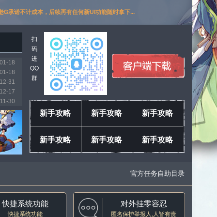
G承诺不计成本，后续再有任何新UI功能随时拿下...
扫
码
进
01-18
QQ
01-18
群
12-31
12-17
11-30
11-30
新手攻略
新手攻略
新手攻略
11-13
11-13
新手攻略
新手攻略
新手攻略
11-06
11-06
官方任务自助目录
快捷系统功能
对外挂零容忍
快捷系统功能
匿名保护举报人,人皆有责