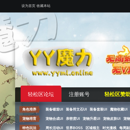
设为首页
收藏本站
轻松区论坛
注册账号
轻松区赞
角色培养
装备锻造UI
装备符文石UI
装备套装UI
魔物收藏UI
宠物培育
宠物合成UI
亲密度UI
宠物升星UI
宠物皮肤UI
宠
特色玩法
周长活动UI
世界BOSS
区域领主
时光漫栈
每周副