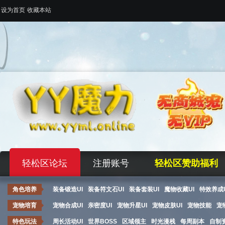
设为首页
收藏本站
轻松区论坛
注册账号
轻松区赞助福利
角色培养
装备锻造UI
装备符文石UI
装备套装UI
魔物收藏UI
特效养成U
宠物培育
宠物合成UI
亲密度UI
宠物升星UI
宠物皮肤UI
宠物技能
宠
特色玩法
周长活动UI
世界BOSS
区域领主
时光漫栈
每周副本
自制