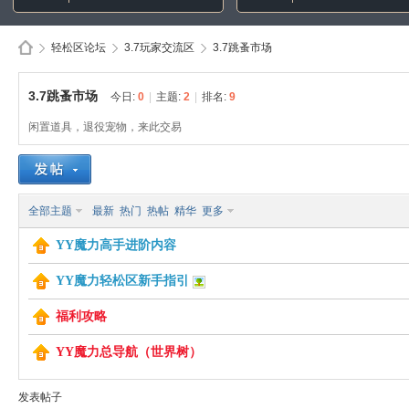
轻松区论坛
3.7玩家交流区
3.7跳蚤市场
3.7跳蚤市场
今日:
0
|
主题:
2
|
排名:
9
Di
»
›
›
闲置道具，退役宠物，来此交易
全部主题
最新
热门
热帖
精华
更多
YY魔力高手进阶内容
YY魔力轻松区新手指引
sc
福利攻略
YY魔力总导航（世界树）
发表帖子