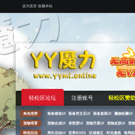
设为首页
收藏本站
轻松区论坛
注册账号
轻松区赞
角色培养
装备锻造UI
装备符文石UI
装备套装UI
魔物收藏UI
宠物培育
宠物合成UI
亲密度UI
宠物升星UI
宠物皮肤UI
宠
特色玩法
周长活动UI
世界BOSS
区域领主
时光漫栈
每周副