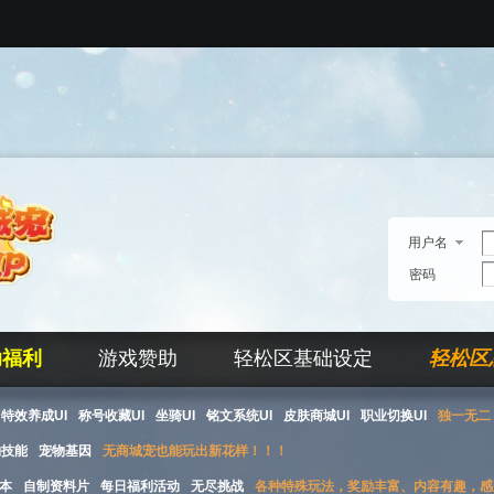
用户名
密码
助福利
游戏赞助
轻松区基础设定
轻松区
特效养成UI
称号收藏UI
坐骑UI
铭文系统UI
皮肤商城UI
职业切换UI
独一无二 
物技能
宠物基因
无商城宠也能玩出新花样！！！
本
自制资料片
每日福利活动
无尽挑战
各种特殊玩法，奖励丰富、内容有趣，感