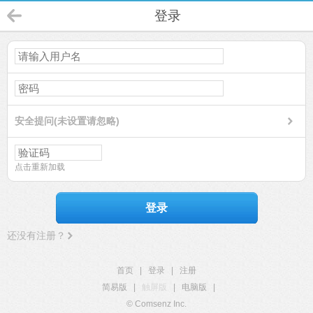
登录
安全提问(未设置请忽略)
点击重新加载
登录
还没有注册？
首页
|
登录
|
注册
简易版
|
触屏版
|
电脑版
|
© Comsenz Inc.