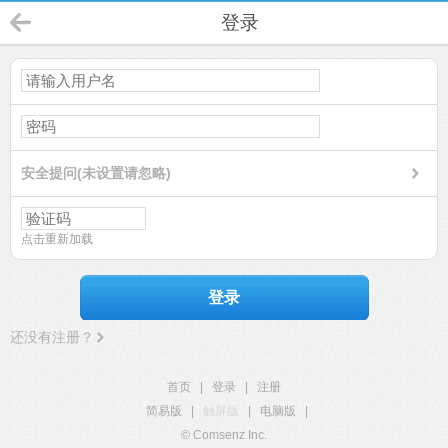
登录
安全提问(未设置请忽略)
点击重新加载
登录
还没有注册？
首页
|
登录
|
注册
简易版
|
触屏版
|
电脑版
|
© Comsenz Inc.