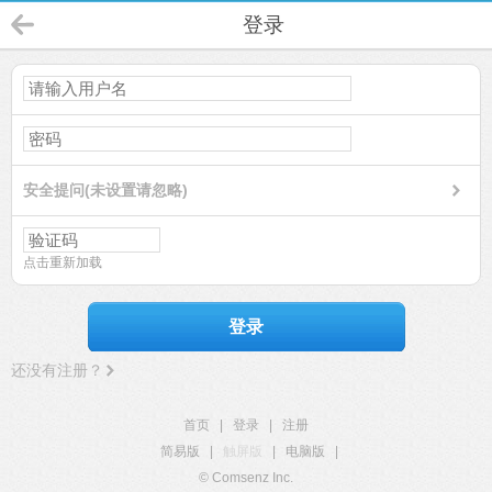
登录
安全提问(未设置请忽略)
点击重新加载
登录
还没有注册？
首页
|
登录
|
注册
简易版
|
触屏版
|
电脑版
|
© Comsenz Inc.