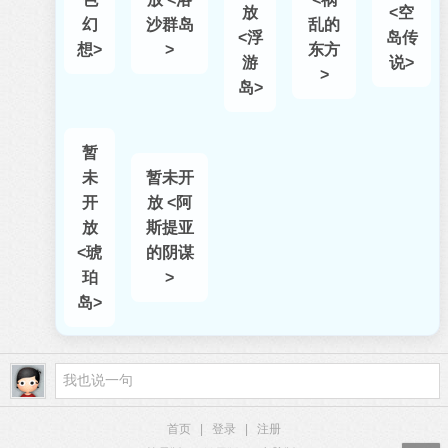
放
<空
幻
沙群岛
乱的
<浮
岛传
想>
>
东方
游
说>
>
岛>
暂
未
暂未开
开
放 <阿
放
斯提亚
<琥
的阴谋
珀
>
岛>
首页
|
登录
|
注册