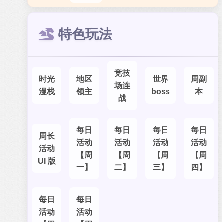
特色玩法
竞技
时光
地区
世界
周副
场连
漫栈
领主
boss
本
战
每日
每日
每日
每日
周长
活动
活动
活动
活动
活动
【周
【周
【周
【周
UI 版
一】
二】
三】
四】
每日
每日
活动
活动