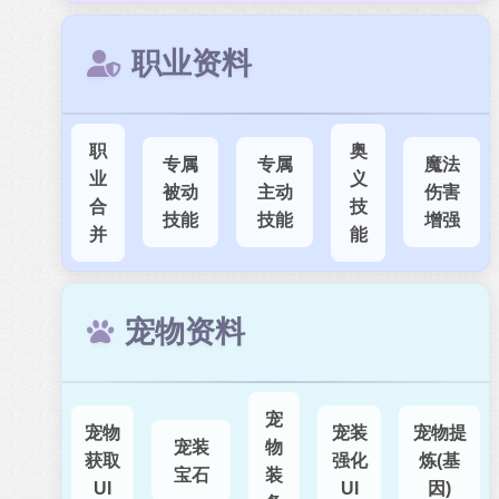
职业资料
职
奥
专属
专属
魔法
业
义
被动
主动
伤害
合
技
技能
技能
增强
并
能
宠物资料
宠
宠物
宠装
宠物提
宠装
物
获取
强化
炼(基
宝石
装
UI
UI
因)