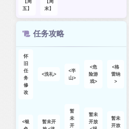
【周
【周
五】
末】
任务攻略
怀
旧
<危
<格
任
<半
<洗礼>
险游
雷纳
务
山>
戏>
>
修
改
暂
暂未
未
暂未
<银
暂未开
开放
开
开放
色
放 <洛
<祸