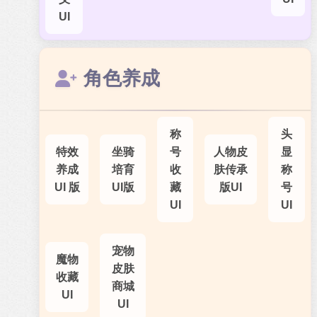
UI
角色养成
称
头
特效
坐骑
号
人物皮
显
养成
培育
收
肤传承
称
UI 版
UI版
藏
版UI
号
UI
UI
宠物
魔物
皮肤
收藏
商城
UI
UI