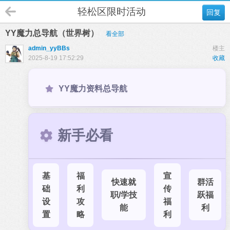
轻松区限时活动
回复
YY魔力总导航（世界树）
看全部
admin_yyBBs
楼主
2025-8-19 17:52:29
收藏
YY魔力资料总导航
新手必看
基
福
宣
快速就
群活
础
利
传
职/学技
跃福
设
攻
福
能
利
置
略
利