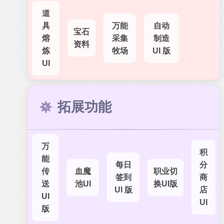
道
具
万能
自动
宝石
熔
采集
制造
资料
炼
牧场
UI 版
UI
拓展功能
万
积
能
每日
分
传
血魔
职业切
签到
商
送
池UI
换UI版
UI 版
店
UI
UI
版