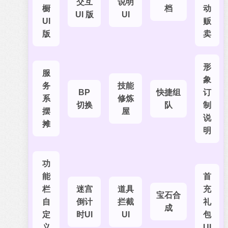
交互
说明
橱
档
动
UI 版
UI
UI
贩
版
卖
形
服
象
务
技能
BP
快捷组
订
系
修炼
切换
队
制
摆
屋
说
摊
明
功
能
首
栏
迷宫
道具
充
宝石合
自
倒计
拦截
礼
成
定
时UI
UI
包
义
UI