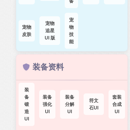
备
宠
宠物
宠物
物
追星
皮肤
技
UI 版
能
装备资料
装
备
装备
装备
套装
符文
锻
强化
分解
合成
石UI
造
UI
UI
UI
UI