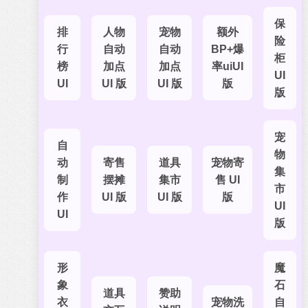
保
排
人物
宠物
额外
险
行
自动
自动
BP+爆
柜
榜
加点
加点
率uiUI
UI
UI
UI 版
UI 版
版
版
宠
自
物
动
寄售
道具
宠物寄
集
制
摆摊
集市
售 UI
市
作
UI 版
UI 版
版
UI
UI
版
形
魔
象
石
道具
赞助
衣
宠物洗
自