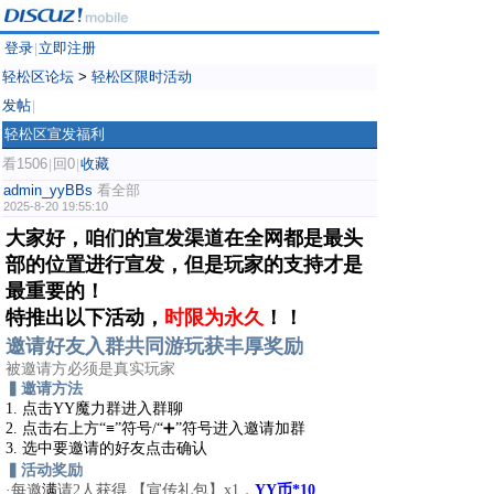
登录
立即注册
|
轻松区论坛
>
轻松区限时活动
发帖
|
轻松区宣发福利
看1506
回0
收藏
|
|
admin_yyBBs
看全部
2025-8-20 19:55:10
大家好，咱们的宣发渠道在全网都是最头
部的位置进行宣发，但是玩家的支持才是
最重要的！
特推出以下活动，
时限为永久
！！
邀请好友入群共同游玩获丰厚奖励
被邀请方必须是真实玩家
▍邀请方法
1. 点击
YY
魔力群进入群聊
2. 点击右上方“≡”符号
/
“
➕
”符号
进入邀请加群
3.
选中要
邀请
的
好友
点击确认
▍活动奖励
·每邀
满
请
2
人获得
【
宣传礼包】
x1
，
YY币*10