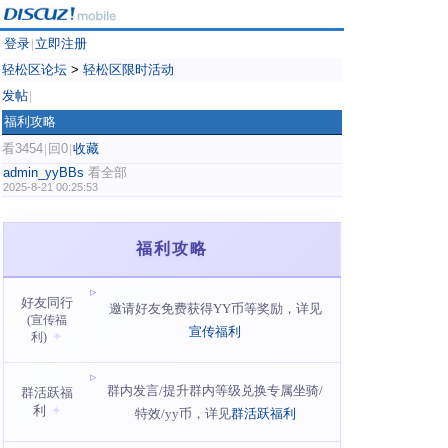
登录
立即注册
|
轻松区论坛
>
轻松区限时活动
发帖
|
福利攻略
看3454
回0
收藏
|
|
admin_yyBBs
看全部
2025-8-21 00:25:53
福利攻略
好友同行
邀请好友免费获得YY币等奖励，详见
(宣传福
宣传福利
利)
群内发言/提升群内等级兑换专属坐骑/
群活跃福
利
特效/yy币，详见
群活跃福利