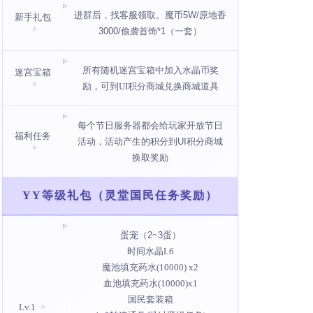
进群后，找客服领取。魔币5W/原地香
新手礼包
3000/偷袭首饰*1（一套）
所有随机迷宫宝箱中加入水晶币奖
迷宫宝箱
励，可到UI积分商城兑换商城道具
每个节日服务器都会给玩家开放节日
福利任务
活动，活动产生的积分到
UI积分商城
换取奖励
YY等级礼包（灵堂国民任务奖励）
蛋宠（2~3蛋）
时间水晶L6
魔池填充药水(10000) x2
血池填充药水(10000)
x1
国民套装箱
Lv.1