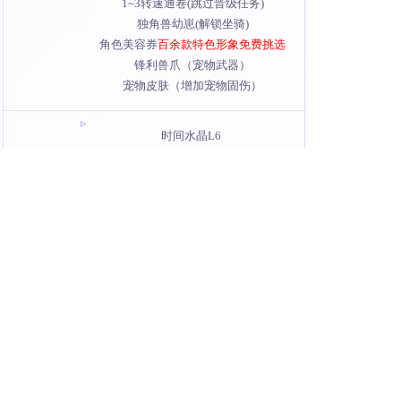
1~3转速通卷(跳过晋级任务)
独角兽幼崽(解锁坐骑)
角色美容券
百余款特色形象免费挑选
锋利兽爪（宠物武器）
宠物皮肤（增加宠物固伤）
时间水晶L6
驱魔香1000步
Lv.70
魔池填充药水(10000) x3
血池填充药水(10000) x1
福星(解锁特效：福星高照)
重生药水
特效升级石x30
Lv.100
护士猪猪领养凭证(解锁坐骑：护士猪
猪)
DiscuzX