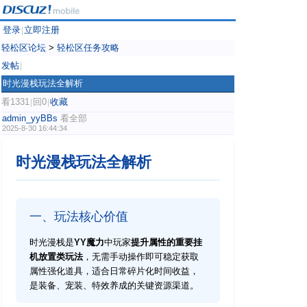
登录
立即注册
|
轻松区论坛
>
轻松区任务攻略
发帖
|
时光漫栈玩法全解析
看1331
回0
收藏
|
|
admin_yyBBs
看全部
2025-8-30 16:44:34
时光漫栈玩法全解析
一、玩法核心价值
时光漫栈是
YY魔力
中玩家
提升属性的重要挂
机放置类玩法
，无需手动操作即可稳定获取
属性强化道具，适合日常碎片化时间收益，
是装备、宠装、特效养成的关键资源渠道。