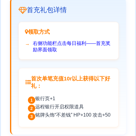
首充礼包详情
领取方式
右侧功能栏点击每日福利——首充奖
励界面领取
首次单笔充值10r以上获得以下好
礼：
银行页+1
1
远程银行开启权限道具
2
铭牌头饰“不差钱” HP+100 攻击+50
3