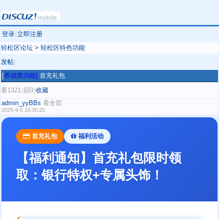
登录
立即注册
|
轻松区论坛
>
轻松区特色功能
发帖
|
[
养成类功能]
首充礼包
看1321
回0
收藏
|
|
admin_yyBBs
看全部
2025-9-5 16:30:25
首充礼包
福利活动
【福利通知】首充礼包限时领
取：银行特权+专属头饰！