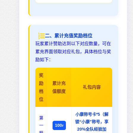
二、累计充值奖励档位
玩家累计赞助达到以下对应数量，可在
累充界面领取对应礼包，具体档位与奖
励如下：
奖
励
累计充
礼包内容
档
值额度
位
小康称号卡*5（解
第
锁“小康”称号，享
一
100r
20%全队经验加
档