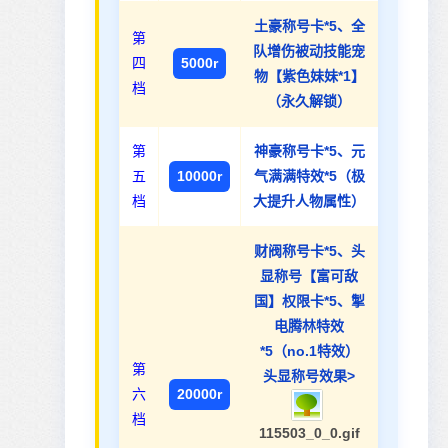
土豪称号卡*5、全
第
队增伤被动技能宠
四
5000r
物【紫色妹妹*1】
档
（永久解锁）
第
神豪称号卡*5、元
五
10000r
气满满特效*5（极
档
大提升人物属性）
财阀称号卡*5、头
显称号【富可敌
国】权限卡*5、掣
电腾林特效
*5（no.1特效）
第
头显称号效果>
六
20000r
档
115503_0_0.gif