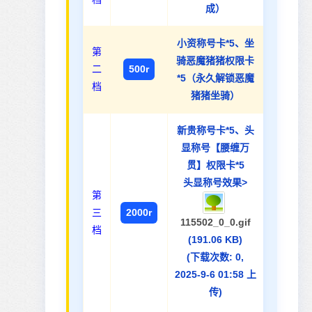
成）
小资称号卡*5、坐
第
骑恶魔猪猪权限卡
二
500r
*5（永久解锁恶魔
档
猪猪坐骑）
新贵称号卡*5、头
显称号【腰缠万
贯】权限卡*5
头显称号效果>
第
三
2000r
115502_0_0.gif
档
(191.06 KB)
(下载次数: 0,
2025-9-6 01:58 上
传)