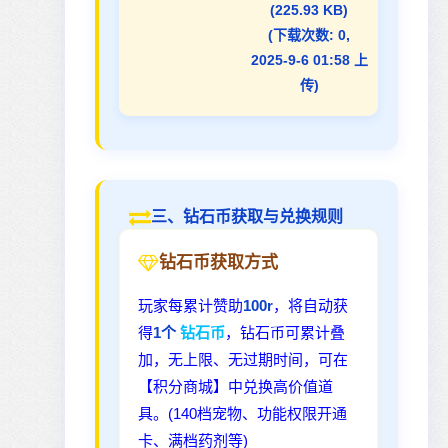
(225.93 KB)
(下载次数: 0,
2025-9-6 01:58 上
传)
三、钻石币获取与兑换规则
钻石币获取方式
玩家每累计赞助
100r
，将自动获
得
1个
钻石币
，钻石币可累计叠
加，无上限、无过期时间，可在
【积分商城】中兑换高价值道
具。(140档宠物、功能权限开通
卡、满档药剂等)