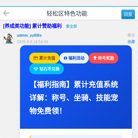
轻松区特色功能
回复
[
养成类功能] 累计赞助福利
看全部
admin_yyBBs
楼主
2025-9-5 16:54:49
收藏
累计充值
福利活动
称号奖励
钻石币兑换
【福利指南】累计充值系统
详解：称号、坐骑、技能宠
物免费领！