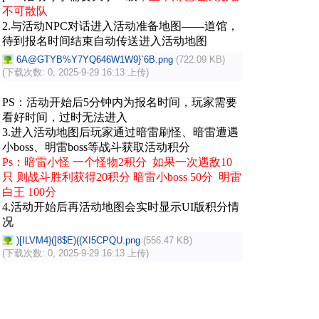
不可散队
2.与活动NPC对话进入活动准备地图——道馆，
待到报名时间结束自动传送进入活动地图
6A@GTYB%Y7YQ646W1W9}`6B.png
(722.09 KB)
(下载次数: 0, 2025-9-29 16:13 上传)
PS：活动开始后5分钟内为报名时间，玩家需要
看好时间，过时无法进入
3.进入活动地图后玩家通过暗雷刷怪、暗雷遭遇
小boss、明雷boss等战斗获取活动积分
Ps：暗雷小怪 一个怪物2积分 如果一次遇敌10
只 则战斗胜利获得20积分 暗雷小boss 50分 明雷
白王 100分
4.活动开始后再活动地图会实时显示UI版积分情
况
)[ILVM4}(]8$E)((XI5CPQU.png
(556.47 KB)
(下载次数: 0, 2025-9-29 16:13 上传)
5.胜利条件 及其奖励
阵容胜利条件： 总积分百分比达到100%
胜利的阵容 全部玩家将获得
50-90
个日常积分，