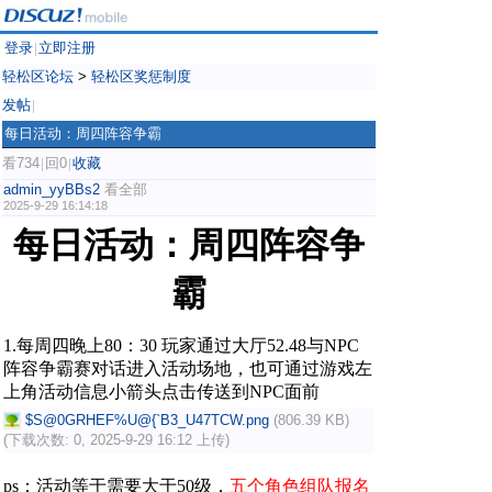
登录
立即注册
|
轻松区论坛
>
轻松区奖惩制度
发帖
|
每日活动：周四阵容争霸
看734
回0
收藏
|
|
admin_yyBBs2
看全部
2025-9-29 16:14:18
每日活动：周四阵容争
霸
1.每周四晚上80：30 玩家通过大厅52.48与NPC
阵容争霸赛对话进入活动场地，也可通过游戏左
上角活动信息小箭头点击传送到NPC面前
$S@0GRHEF%U@{`B3_U47TCW.png
(806.39 KB)
(下载次数: 0, 2025-9-29 16:12 上传)
ps：活动等于需要大于50级，
五个角色组队报名