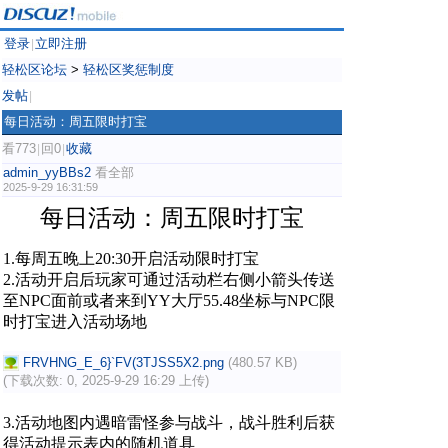
登录
立即注册
|
轻松区论坛
>
轻松区奖惩制度
发帖
|
每日活动：周五限时打宝
看773
回0
收藏
|
|
admin_yyBBs2
看全部
2025-9-29 16:31:59
每日活动：周五限时打宝
1.每周五晚上20:30开启活动限时打宝
2.活动开启后玩家可通过活动栏右侧小箭头传送
至NPC面前或者来到YY大厅55.48坐标与NPC限
时打宝进入活动场地
FRVHNG_E_6}`FV(3TJSS5X2.png
(480.57 KB)
(下载次数: 0, 2025-9-29 16:29 上传)
3.活动地图内遇暗雷怪参与战斗，战斗胜利后获
得活动提示表内的随机道具