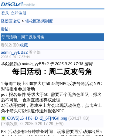
登录
立即注册
|
轻松区论坛
>
轻松区奖惩制度
发帖
|
每日活动：周二反攻号角
看812
回0
收藏
|
|
admin_yyBBs2
看全部
2025-9-29 17:37:44
本帖最后由 admin_yyBBs2 于 2025-9-29 17:38 编辑
每日活动：周二反攻号角
1.每周二晚上
8
:30在大厅
50
.48与NPC反攻号角活动NPC
对话报名参加活动
ps：报名条件 等级大于50. 需要五个无角色组队，报名
后不可散，否则直接按弃权处理
2.活动开始时，游戏左上方会出现活动信息，点击右上
角小箭头可以快速传送到报名NPC
6XWS}L6~H%~D~2}_6F[NG{I.png
(534.17 KB)
(下载次数: 0, 2025-9-29 17:29 上传)
PS: 活动会有5分钟准备时间，玩家需要再活动弹出后5