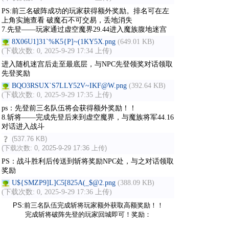
PS:前三名破阵成功的玩家获得额外奖励。排名可在左
上角实施查看 破魔石不可交易，丢地消失
7.先登——玩家通过虚空魔界29.44进入魔族腹地迷宫
8X06U1]31`%K5{P]~(1KY5X.png
(649.01 KB)
(下载次数: 0, 2025-9-29 17:34 上传)
进入随机迷宫后走至最底层，与
NPC先登领奖对话领取
先登奖励
BQO3RSUX`S7LLY52V~IKF@W.png
(392.64 KB)
(下载次数: 0, 2025-9-29 17:35 上传)
ps：先登前三名队伍将会获得额外奖励！！
8.斩将——完成先登后来到虚空魔界，与魔族将军44.16
对话进入战斗
(537.76 KB)
(下载次数: 0, 2025-9-29 17:36 上传)
PS：战斗胜利后传送到斩将奖励NPC处，与之对话领取
奖励
U${SMZP9]L]C5[825A(_$@2.png
(388.09 KB)
(下载次数: 0, 2025-9-29 17:36 上传)
PS:前三名队伍完成斩将玩家额外获取高额奖励！！
完成斩将破阵先登的玩家回城即可！奖励：