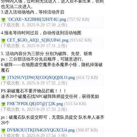
分钟内入场，过时则无法进入，进入后不要出来，否则
也无法二次进入。
3.进入活动场地内，等待活动开启
`OC)XE~XZ2BH6[32HJT4U.png
(757.92 KB)
(下载次数: 0, 2025-9-29 17:30 上传)
4.报名等待时间过后，自动传送到活动地图
CET_$GJO_AIQ1_S[]8{UP41.png
(915.62 KB)
(下载次数: 0, 2025-9-29 17:31 上传)
5. 活动内容分为三部分 分别为破阵、先登、斩将
ps：三分部活动不分先后顺序，可随意进行。
6.破阵——在地图虚空魔界击杀魔界小怪，随机掉落破
魔石
}TS2SUV[DW(X[COQXQQ[0LO.png
(614.72 KB)
(下载次数: 0, 2025-9-29 17:32 上传)
PS:刷破魔石不要开物品拦截！！！
凑齐
20个破魔石找NPC破阵阵师提交任何，获得奖励
FH$`7FPDLQ$}D7@]`[2K.png
(515.54 KB)
(下载次数: 0, 2025-9-29 17:33 上传)
ps：破魔石队长提交即可，无需队员提交 队长单人凑齐
20个
DV$JK3U{TK[IN4GSYQGXCU4.png
(368.87 KB)
(下载次数: 0, 2025-9-29 17:34 上传)