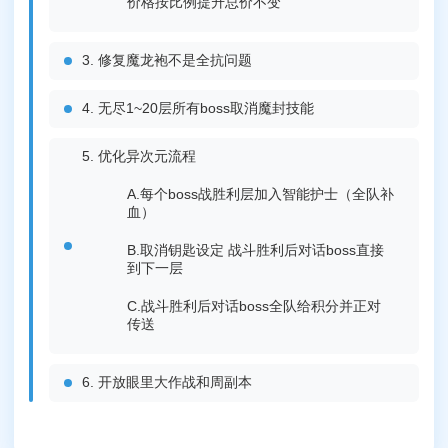
价格按比例提升总价不变
修复魔龙袍不是全抗问题
无尽1~20层所有boss取消魔封技能
优化异次元流程
A.每个boss战胜利层加入智能护士（全队补
血）
B.取消钥匙设定 战斗胜利后对话boss直接
到下一层
C.战斗胜利后对话boss全队给积分并正对
传送
开放眼里大作战和周副本