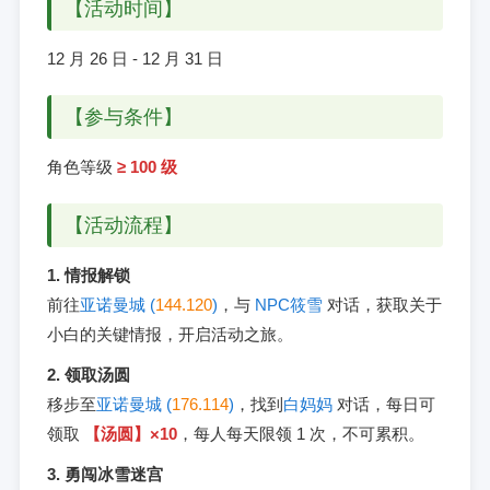
【活动时间】
12 月 26 日 - 12 月 31 日
【参与条件】
角色等级
≥ 100 级
【活动流程】
1. 情报解锁
前往
亚诺曼城 (
144.120
)
，与
NPC筱雪
对话，获取关于
小白的关键情报，开启活动之旅。
2. 领取汤圆
移步至
亚诺曼城 (
176.114
)
，找到
白妈妈
对话，每日可
领取
【汤圆】×10
，每人每天限领 1 次，不可累积。
3. 勇闯冰雪迷宫