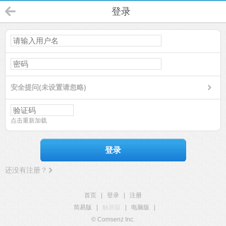
登录
安全提问(未设置请忽略)
点击重新加载
登录
还没有注册？
首页
|
登录
|
注册
简易版
|
触屏版
|
电脑版
|
© Comsenz Inc.