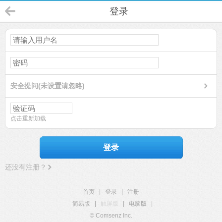
登录
安全提问(未设置请忽略)
点击重新加载
登录
还没有注册？
首页
|
登录
|
注册
简易版
|
触屏版
|
电脑版
|
© Comsenz Inc.