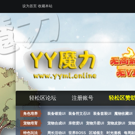
设为首页
收藏本站
轻松区论坛
注册账号
轻松区赞
角色培养
装备锻造UI
装备符文石UI
装备套装UI
魔物收藏UI
宠物培育
宠物合成UI
亲密度UI
宠物升星UI
宠物皮肤UI
宠
特色玩法
周长活动UI
世界BOSS
区域领主
时光漫栈
每周副