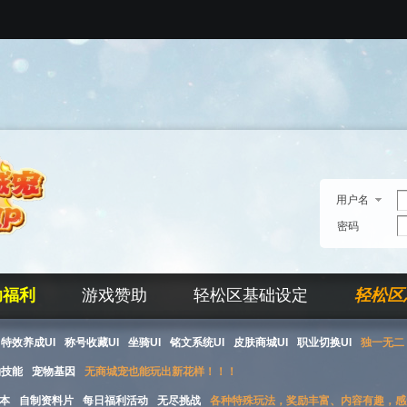
用户名
密码
助福利
游戏赞助
轻松区基础设定
轻松区
特效养成UI
称号收藏UI
坐骑UI
铭文系统UI
皮肤商城UI
职业切换UI
独一无二 
物技能
宠物基因
无商城宠也能玩出新花样！！！
本
自制资料片
每日福利活动
无尽挑战
各种特殊玩法，奖励丰富、内容有趣，感