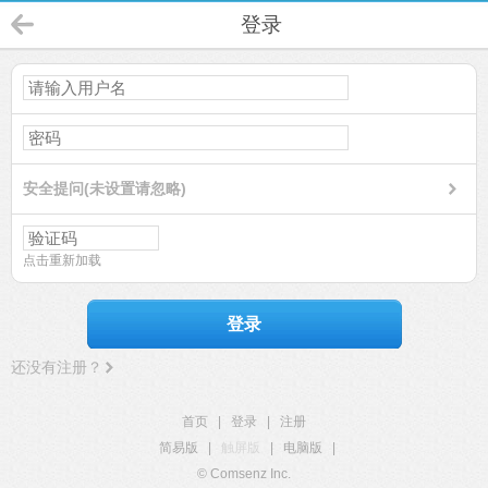
登录
安全提问(未设置请忽略)
点击重新加载
登录
还没有注册？
首页
|
登录
|
注册
简易版
|
触屏版
|
电脑版
|
© Comsenz Inc.