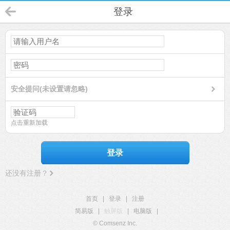
登录
安全提问(未设置请忽略)
点击重新加载
登录
还没有注册？
首页
|
登录
|
注册
简易版
|
触屏版
|
电脑版
|
© Comsenz Inc.