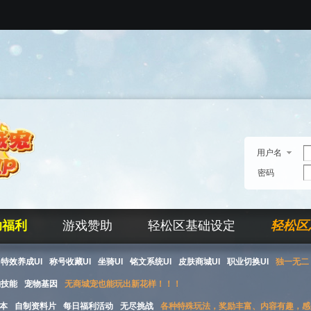
用户名
密码
助福利
游戏赞助
轻松区基础设定
轻松区
特效养成UI
称号收藏UI
坐骑UI
铭文系统UI
皮肤商城UI
职业切换UI
独一无二 
物技能
宠物基因
无商城宠也能玩出新花样！！！
本
自制资料片
每日福利活动
无尽挑战
各种特殊玩法，奖励丰富、内容有趣，感