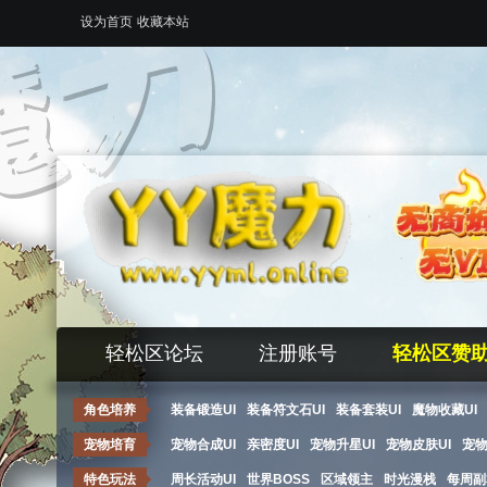
设为首页
收藏本站
轻松区论坛
注册账号
轻松区赞
角色培养
装备锻造UI
装备符文石UI
装备套装UI
魔物收藏UI
宠物培育
宠物合成UI
亲密度UI
宠物升星UI
宠物皮肤UI
宠
特色玩法
周长活动UI
世界BOSS
区域领主
时光漫栈
每周副