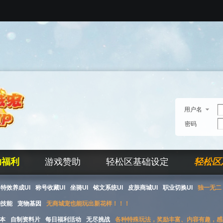
用户名
密码
助福利
游戏赞助
轻松区基础设定
轻松区
特效养成UI
称号收藏UI
坐骑UI
铭文系统UI
皮肤商城UI
职业切换UI
独一无二 
物技能
宠物基因
无商城宠也能玩出新花样！！！
本
自制资料片
每日福利活动
无尽挑战
各种特殊玩法，奖励丰富、内容有趣，感