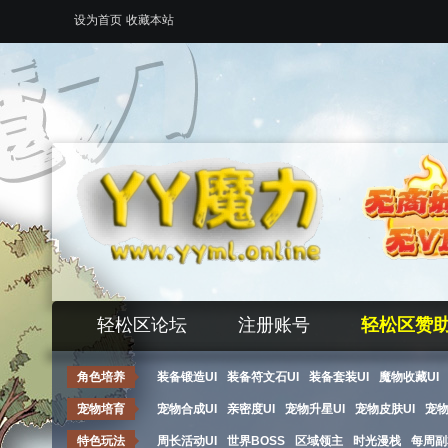
设为首页
收藏本站
轻松区论坛
注册账号
轻松区赞
角色培养
装备锻造UI
装备符文石UI
装备套装UI
魔物收藏UI
宠物培育
宠物合成UI
亲密度UI
宠物升星UI
宠物皮肤UI
宠
特色玩法
周长活动UI
世界BOSS
区域领主
时光漫栈
每周副