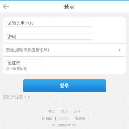
登录
安全提问(未设置请忽略)
点击重新加载
登录
还没有注册？
首页
|
登录
|
注册
简易版
|
触屏版
|
电脑版
|
© Comsenz Inc.