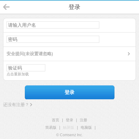
登录
安全提问(未设置请忽略)
点击重新加载
登录
还没有注册？
首页
|
登录
|
注册
简易版
|
触屏版
|
电脑版
|
© Comsenz Inc.