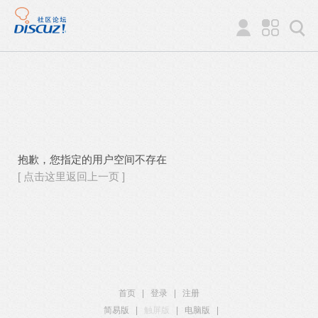
抱歉，您指定的用户空间不存在
[ 点击这里返回上一页 ]
首页
|
登录
|
注册
简易版
|
触屏版
|
电脑版
|