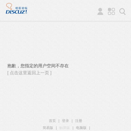
抱歉，您指定的用户空间不存在
[ 点击这里返回上一页 ]
首页
|
登录
|
注册
简易版
|
触屏版
|
电脑版
|