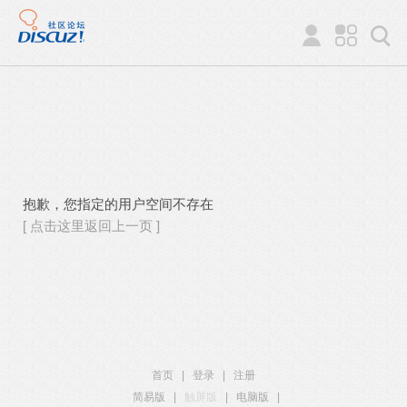
抱歉，您指定的用户空间不存在
[ 点击这里返回上一页 ]
首页
|
登录
|
注册
简易版
|
触屏版
|
电脑版
|