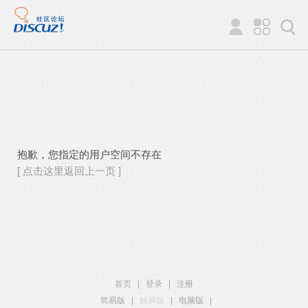
抱歉，您指定的用户空间不存在
[ 点击这里返回上一页 ]
首页
|
登录
|
注册
简易版
|
触屏版
|
电脑版
|