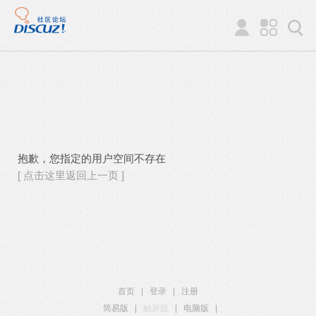
抱歉，您指定的用户空间不存在
[ 点击这里返回上一页 ]
首页
|
登录
|
注册
简易版
|
触屏版
|
电脑版
|