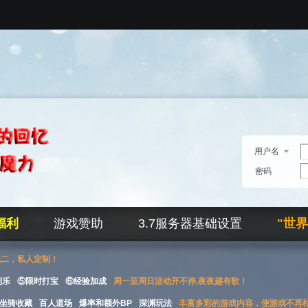
用户名
密码
福利
游戏赞助
3.7服务器基础设置
"世
无二，私人定制！
刮乐
⑤限时打宝
⑥经验加成
周一至周日活动开不停,夜夜越有歌！
坐骑收藏
百人道场
爆率和额外BP
深渊玩法
丰富多彩的游戏内容，使游戏不再