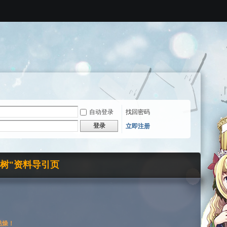
自动登录
找回密码
登录
立即注册
界树"资料导引页
枯燥！