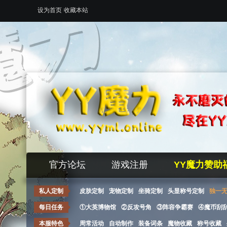
设为首页
收藏本站
官方论坛
游戏注册
YY魔力赞助
私人定制
皮肤定制
宠物定制
坐骑定制
头显称号定制
独一
每日任务
①大英博物馆
②反攻号角
③阵容争霸赛
④魔币刮
本服特色
周常活动
自动制作
装备词条
魔物收藏
称号收藏