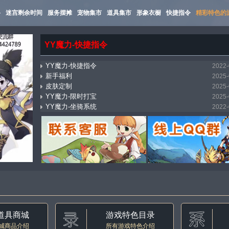
路
迷宫剩余时间
服务摆摊
宠物集市
道具集市
形象衣橱
快捷指令
精彩特色的
YY魔力-快捷指令
YY魔力-快捷指令
2022-
新手福利
2025-
皮肤定制
2025-
YY魔力-限时打宝
2025-
YY魔力-坐骑系统
2022-
mostbet_xnpi
2026-
YY魔力-万能传送（飞机）
2025-
YY魔力-集市系统
2022-
YY魔力-自动寻路
2022-
YY魔力-称号收藏
2022-
道具商城
游戏特色目录
城商品介绍
所有游戏特色介绍