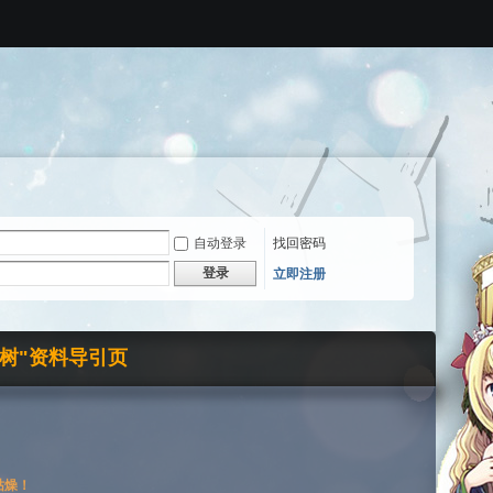
自动登录
找回密码
登录
立即注册
界树"资料导引页
枯燥！