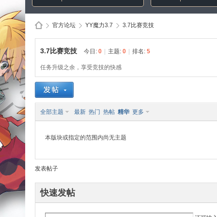
官方论坛
YY魔力3.7
3.7比赛竞技
3.7比赛竞技
今日:
0
|
主题:
0
|
排名:
5
Di
»
›
›
任务升级之余，享受竞技的快感
全部主题
最新
热门
热帖
精华
更多
本版块或指定的范围内尚无主题
sc
发表帖子
快速发帖