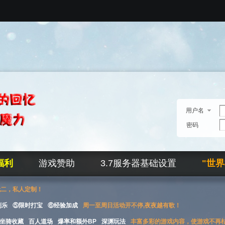
用户名
密码
福利
游戏赞助
3.7服务器基础设置
"世
无二，私人定制！
刮乐
⑤限时打宝
⑥经验加成
周一至周日活动开不停,夜夜越有歌！
坐骑收藏
百人道场
爆率和额外BP
深渊玩法
丰富多彩的游戏内容，使游戏不再