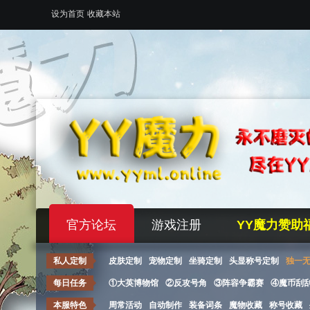
设为首页
收藏本站
官方论坛
游戏注册
YY魔力赞助
私人定制
皮肤定制
宠物定制
坐骑定制
头显称号定制
独一
每日任务
①大英博物馆
②反攻号角
③阵容争霸赛
④魔币刮
本服特色
周常活动
自动制作
装备词条
魔物收藏
称号收藏