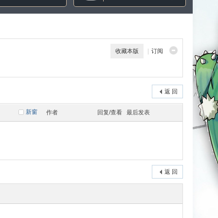
收藏本版
|
订阅
返 回
新窗
作者
回复/查看
最后发表
返 回